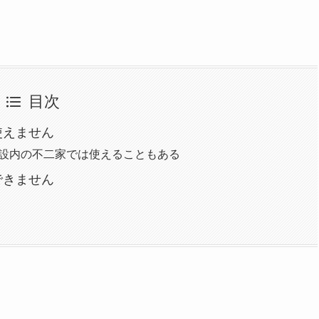
目次
使えません
施設内の不二家では使えることもある
できません