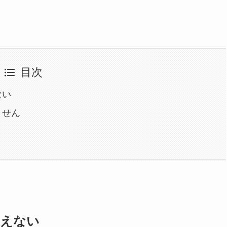
目次
ない
ません
使えない