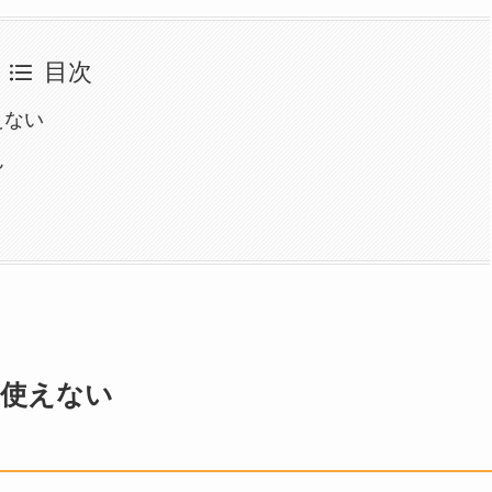
目次
えない
ん
は使えない